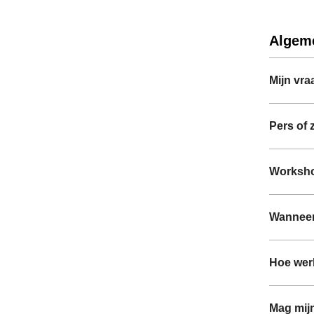
Algem
Mijn vra
Pers of 
Worksho
Wanneer 
Hoe wer
Mag mij