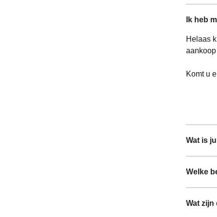
Ik heb m
Helaas k
aankoop 
Komt u e
Wat is j
Welke be
Wat zijn